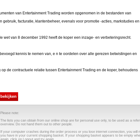
cumenten van Entertainment Trading worden opgenomen in de bestanden van
n gebruik, facturatie, klantenbeheer, evenals voor promotie -acties, markstudies en
 de wet van 8 december 1992 heeft de koper een inzage- en verbeteringsrecht.
d bevoegd kennis te nemen van, e n te oordelen over alle gerezen betwistingen en
ng op de contractuele relatie tussen Entertainment Trading en de koper, behoudens
 bekijken
Please note:
The lists you can obtain from our online shop are for personal use only, to be used as a refe
overview. Do not hand them out to other people.
If your computer crashes during the order process or you lose internet connection, you will 
you have in your current shopping basket. If your shopping basket appears to be empty whe
again, click on Logout and try again.