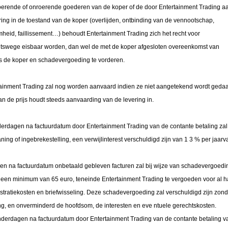
oerende of onroerende goederen van de koper of de door Entertainment Trading a
ng in de toestand van de koper (overlijden, ontbinding van de vennootschap,
eid, faillissement…) behoudt Entertainment Trading zich het recht voor
chtswege eisbaar worden, dan wel de met de koper afgesloten overeenkomst van
s de koper en schadevergoeding te vorderen.
tainment Trading zal nog worden aanvaard indien ze niet aangetekend wordt geda
n de prijs houdt steeds aanvaarding van de levering in.
derdagen na factuurdatum door Entertainment Trading van de contante betaling zal
ng of ingebrekestelling, een verwijlinterest verschuldigd zijn van 1 3 % per jaarv
en na factuurdatum onbetaald gebleven facturen zal bij wijze van schadevergoedi
en minimum van 65 euro, teneinde Entertainment Trading te vergoeden voor al h
nistratiekosten en briefwisseling. Deze schadevergoeding zal verschuldigd zijn zon
ng, en onverminderd de hoofdsom, de interesten en eve ntuele gerechtskosten.
enderdagen na factuurdatum door Entertainment Trading van de contante betaling v