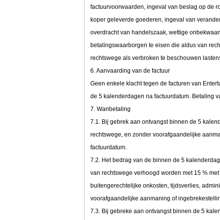
factuurvoorwaarden, ingeval van beslag op de r
koper geleverde goederen, ingeval van veranderi
overdracht van handelszaak, wettige onbekwaamh
betalingswaarborgen te eisen die aldus van re
rechtswege als verbroken te beschouwen lasten
6. Aanvaarding van de factuur
Geen enkele klacht tegen de facturen van Enter
de 5 kalenderdagen na factuurdatum. Betaling va
7. Wanbetaling
7.1. Bij gebrek aan ontvangst binnen de 5 kalen
rechtswege, en zonder voorafgaandelijke aanmani
factuurdatum.
7.2. Het bedrag van de binnen de 5 kalenderdag
van rechtswege verhoogd worden met 15 % met e
buitengerechtelijke onkosten, tijdsverlies, admi
voorafgaandelijke aanmaning of ingebrekestelli
7.3. Bij gebreke aan ontvangst binnen de 5 kal