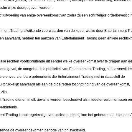
transacties gelden, en meer in het bijzonder bij aankopen die mondeling, telefonisch
onische wijze doorgegeven worden.
ot uitvoering van enige overeenkomst van zodra zij een schriftelijke orderbevestig
nment Trading afwijkende voorwaarden van de koper welke door Entertainment Tra
erden aanvaard, hebben ten aanzien van Entertainment Trading geen enkele rechtskr
 alle rechten voortspruitende uit eender welke overeenkomst over te dragen aan e
mend geval, de aangebrachte publiciteit van Entertainment Trading, niet te verwijde
ere onvoorzienbare gebeurtenis die Entertainment Trading niet in staat stelt de
uitdrukkelijk aanvaard als een geldige reden tot ontbinding van de overeenkomst,
zijn.
ent Trading dienen in elk geval te worden beschouwd als middelenverbintenissen en
erbintenis.
ment Trading koopt regelmatig overstocks op, hierbij kan het gebeuren dat hier een 
urende de overeengekomen periode van prijsvastheid.