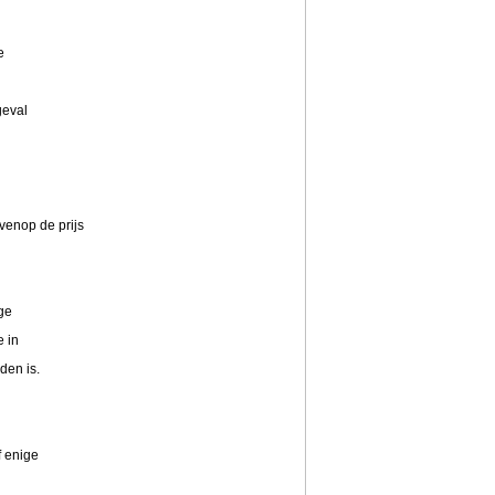
e
geval
venop de prijs
ge
 in
den is.
 enige