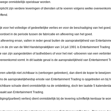
htswege onmiddellijk opeisbaar worden.
rplicht zijn verdere leveringen of diensten uit te voeren volgens welke overeenkom
ffend.
jk voor het volledige of gedeeltelijke verlies en voor de beschadiging van het goed,
oordoet in de periode tussen de fabricatie en aflevering van het goed.
aflevering ervan, vallen in ieder geval buiten de aansprakelijkheid van Entertainme
 in de zin van de Wet Handelspraktijken van 14 juli 1991 is Entertainment Trading
e van zijn aangestelden of lasthebbers of voor het niet -uitvoeren van een verbinte
ereenkomst vormt. In dit laatste geval is de aansprakelijkheid van Entertainment T
ren uiterlijk niet zichtbaar is (verborgen gebreken), dan dient de koper te bewijzen
ens de aansprakelijkheidsp eriode van Entertainment Trading is opgetreden en bij h
chtbare schade dient onmiddellijk na de ontdekking, doch ten laatste 5 kalenderd
emaakt aan Entertainment Trading.
iging/(partieel) verlies) dient onmiddellijk bij de levering schriftelijk kenbaar te wo