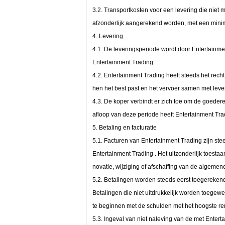
3.2. Transportkosten voor een levering die niet 
afzonderlijk aangerekend worden, met een min
4. Levering
4.1. De leveringsperiode wordt door Entertainmen
Entertainment Trading.
4.2. Entertainment Trading heeft steeds het recht
hen het best past en het vervoer samen met leve
4.3. De koper verbindt er zich toe om de goede
afloop van deze periode heeft Entertainment Tra
5. Betaling en facturatie
5.1. Facturen van Entertainment Trading zijn ste
Entertainment Trading . Het uitzonderlijk toesta
novatie, wijziging of afschaffing van de algem
5.2. Betalingen worden steeds eerst toegerekend
Betalingen die niet uitdrukkelijk worden toege
te beginnen met de schulden met het hoogste re
5.3. Ingeval van niet naleving van de met Enter