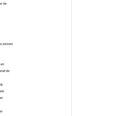
an de
an binnen
 an
anaf de
ng
aar
der
an