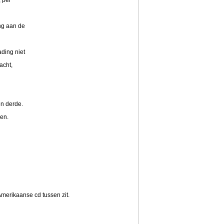
, per
ing aan de
ding niet
acht,
en derde.
ren.
Amerikaanse cd tussen zit.