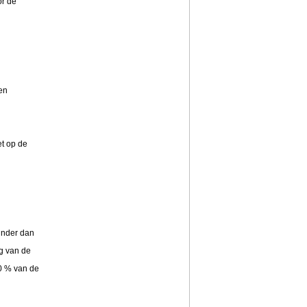
or de
ien
et op de
inder dan
ag van de
0 % van de