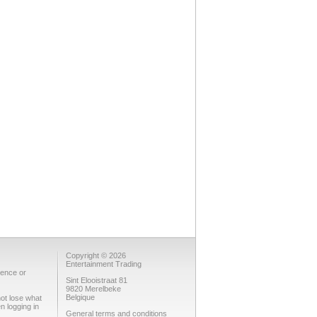
Copyright © 2026
Entertainment Trading
rence or
Sint Elooistraat 81
9820 Merelbeke
Belgique
not lose what
n logging in
General terms and conditions