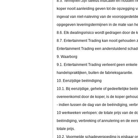
8.5. Termijnen zijn steeds indicatief en houden 
koper nooit aanleiding geven tot de opzegging 
ingeval van niet-naleving van de vooropgestelde
opgegeven leveringstermijnen in de mate van het
8.6. Elk dwalingsrisico wordt gedragen door de 
8.7. Entertainment Trading kan nooit gehouden zi
Entertainment Trading een andersluidend scha
9. Waarborg
9.1. Entertainment Trading verleent geen enkel
handelspraktijken, buiten de fabrieksgarantie.
10. Eenzijdige beëindiging
10.1. Bij eenzijdige, gehele of gedeeltelijke be
overeenkomst door de koper, is de koper gehoud
- indien tussen de dag van de beëindiging, ver
10 werkweken verlopen: de totale prijs van de d
beëindiging, verbreking of annulering en de e
totale prijs.
10.2. Voormelde schadevergoeding is eisbaar o