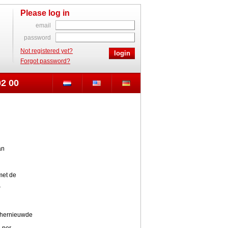
Please log in
email
password
Not registered yet?
Forgot password?
02 00
an
met de
r
t hernieuwde