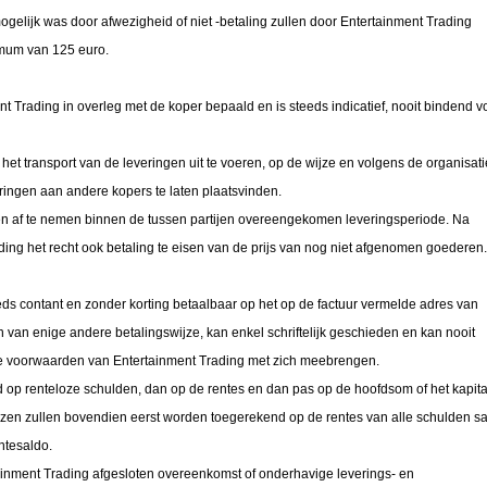
mogelijk was door afwezigheid of niet -betaling zullen door Entertainment Trading
imum van 125 euro.
t Trading in overleg met de koper bepaald en is steeds indicatief, nooit bindend v
 het transport van de leveringen uit te voeren, op de wijze en volgens de organisati
ringen aan andere kopers te laten plaatsvinden.
ren af te nemen binnen de tussen partijen overeengekomen leveringsperiode. Na
ding het recht ook betaling te eisen van de prijs van nog niet afgenomen goederen.
eds contant en zonder korting betaalbaar op het op de factuur vermelde adres van
an van enige andere betalingswijze, kan enkel schriftelijk geschieden en kan nooit
ene voorwaarden van Entertainment Trading met zich meebrengen.
 op renteloze schulden, dan op de rentes en dan pas op de hoofdsom of het kapita
wezen zullen bovendien eerst worden toegerekend op de rentes van alle schulden 
ntesaldo.
tainment Trading afgesloten overeenkomst of onderhavige leverings- en