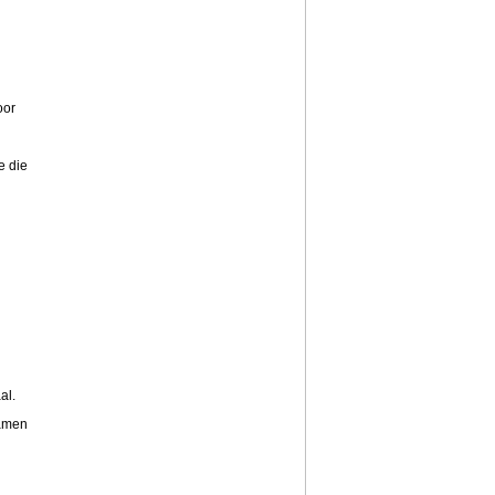
oor
e die
al.
samen