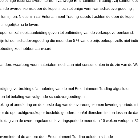
nooit enige resul taatsverbintenis in vanwege Entertainment Trading . Zij kunnen do
van de overeenkomst door de koper, noch tot enige vorm van schadevergoeding ,
 termijnen. Niettemin zal Entertainment Trading steeds trachten de door de koper
 mogelijke na te leven.
koper, en zal nooit aanleiding geven tot ontbinding van de verkoopovereenkomst.
jn tot een schadevergoeding die meer dan 5 % van de prijs beloopt, zelfs niet ind
debeding zou hebben aanvaard.
e andere waarborg voor materialen, noch aan niet-consumenten in de zin van de W
ëindiging, verbreking of annulering van de met Entertainment Trading afgesloten
en tot betaling van volgende schadevergoedingen :
breking of annulering en de eerste dag van de overeengekomen leveringsperiode m
oor de opdrachtgever/koper bestelde goederen en/of diensten- indien tussen de d
erste dag van de overeengekomen leveringsperiode meer dan 10 weken verlopen: 3
nverminderd de andere door Entertainment Trading geleden schade.