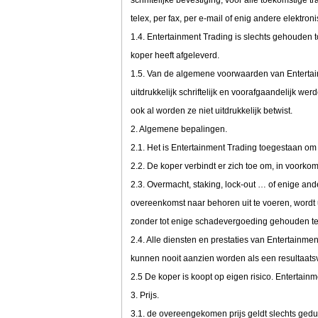
schriftelijke bevestiging, voor alle toekomstige 
telex, per fax, per e-mail of enig andere elektr
1.4. Entertainment Trading is slechts gehouden t
koper heeft afgeleverd.
1.5. Van de algemene voorwaarden van Entertai
uitdrukkelijk schriftelijk en voorafgaandelijk w
ook al worden ze niet uitdrukkelijk betwist.
2. Algemene bepalingen.
2.1. Het is Entertainment Trading toegestaan om
2.2. De koper verbindt er zich toe om, in voorko
2.3. Overmacht, staking, lock-out … of enige and
overeenkomst naar behoren uit te voeren, wordt 
zonder tot enige schadevergoeding gehouden te 
2.4. Alle diensten en prestaties van Entertainm
kunnen nooit aanzien worden als een resultaatsv
2.5 De koper is koopt op eigen risico. Entertain
3. Prijs.
3.1. de overeengekomen prijs geldt slechts ged