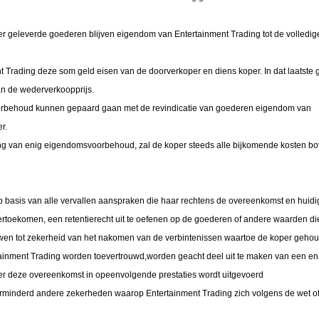
er geleverde goederen blijven eigendom van Entertainment Trading tot de volledig
t Trading deze som geld eisen van de doorverkoper en diens koper. In dat laatste 
n de wederverkoopprijs.
voorbehoud kunnen gepaard gaan met de revindicatie van goederen eigendom van
r.
ning van enig eigendomsvoorbehoud, zal de koper steeds alle bijkomende kosten bo
op basis van alle vervallen aanspraken die haar rechtens de overeenkomst en huidi
toekomen, een retentierecht uit te oefenen op de goederen of andere waarden die
uwen tot zekerheid van het nakomen van de verbintenissen waartoe de koper gehou
ainment Trading worden toevertrouwd,worden geacht deel uit te maken van een en
r deze overeenkomst in opeenvolgende prestaties wordt uitgevoerd
minderd andere zekerheden waarop Entertainment Trading zich volgens de wet of