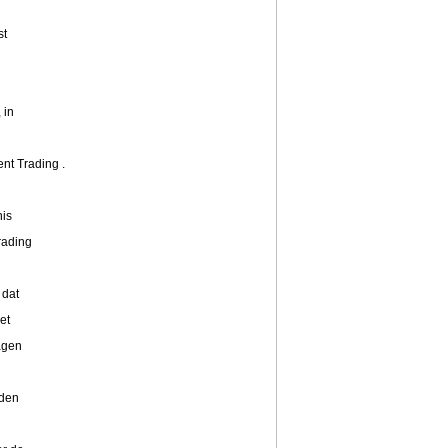
st
 in
nt Trading .
nis
rading
 dat
et
agen
rden