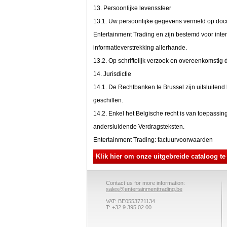
13. Persoonlijke levenssfeer
13.1. Uw persoonlijke gegevens vermeld op do
Entertainment Trading en zijn bestemd voor inter
informatieverstrekking allerhande.
13.2. Op schriftelijk verzoek en overeenkomstig
14. Jurisdictie
14.1. De Rechtbanken te Brussel zijn uitsluiten
geschillen.
14.2. Enkel het Belgische recht is van toepassi
andersluidende Verdragsteksten.
Entertainment Trading: factuurvoorwaarden
Klik hier om onze uitgebreide cataloog te
Contact us for more information:
sales@entertainmenttrading.be
VAT: BE0553721134
T: +32 9 395 02 00