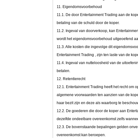
11. Eigendomsvoorbehoud
11.1. De door Entertainment Trading aan de kop
betaling van de schuld door de koper.
11.2. Ingeval van doorverkoop, kan Entertainmen
wordt het eigendomsvoorbehoud uitgeoefend aa
11.3. Alle kosten die ingevolge dit eigendoms
Entertainment Trading , zijn ten laste van de kope
11.4. Ingeval van nutteloosheid van de uitoefe
betalen.
12. Retentierecht
12.1. Entertainment Trading heeft het recht om 
algemene voorwaarden ten aanzien van de koper
haar bezit zijn en deze als waarborg te bescho
12.2. De goederen die door de koper aan Entert
dezelfde ondeelbare overeenkomst zelfs wannee
12.3. De bovenstaande bepalingen gelden onver
overeenkomst kan beroepen.